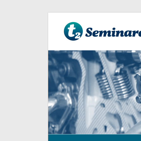
t2
Seminare
Zertifizierungsvorbereitung
und
Durchführung,
Beratung,
Schulung,
Training,
Coaching.