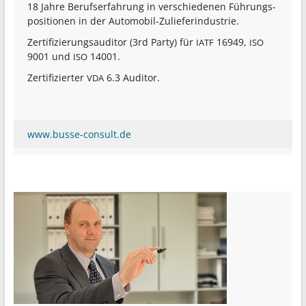
18 Jahre Berufs­er­fahrung in verschie­denen Führungs­
po­si­tionen in der Automobil-Zulieferindustrie.
Zerti­fi­zie­rungs­au­ditor (3rd Party) für
16949,
IATF
ISO
9001 und
14001.
ISO
Zerti­fi­zierter
6.3 Auditor.
VDA
www.busse-consult.de