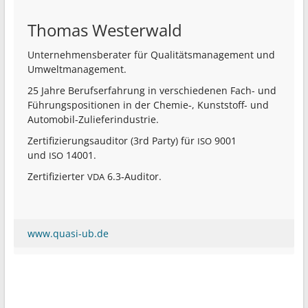
Thomas Westerwald
Unter­neh­mens­be­rater für Quali­täts­ma­nagement und
Umweltmanagement.
25 Jahre Berufs­er­fahrung in verschie­denen Fach- und
Führungs­po­si­tionen in der Chemie‑, Kunst­stoff- und
Automobil-Zulieferindustrie.
Zerti­fi­zie­rungs­au­ditor (3rd Party) für
9001
ISO
und
14001.
ISO
Zerti­fi­zierter
6.3‑Auditor.
VDA
www.quasi-ub.de