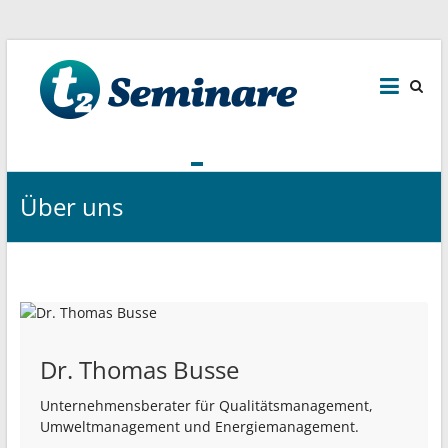
t2
Seminare
Zertifizierungsvorbereitung
und
Durchführung,
Über uns
Beratung,
Schulung,
Training,
Coaching.
Dr. Thomas Busse
Unter­neh­mens­be­rater für Quali­täts­ma­nagement,
Umwelt­ma­nagement und Energiemanagement.